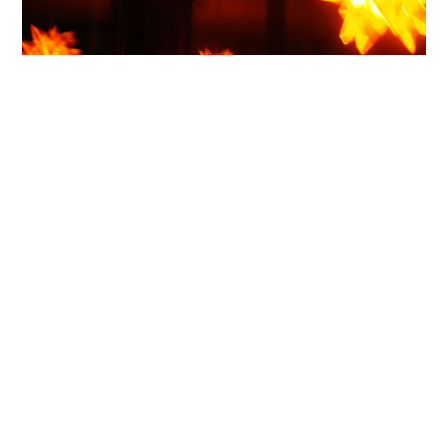
ein leichter abend – das trifft es nicht schlecht.
im wintergarten am esstisch stehen, frisch
gewaschene kleidungsstücke zusammenlegen,
von der decke leuchtet orange der ewige
weihnachtsstern. dazu musik von roli frei &
the soulful desert, ein glas rotwein zur hand
und im kopf das schöne gefühl, heute onkel
geworden zu sein. die letzten reste