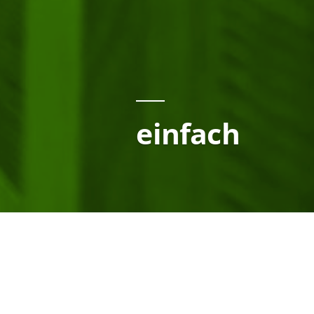
einfach
ich bin. einfach da. schon l